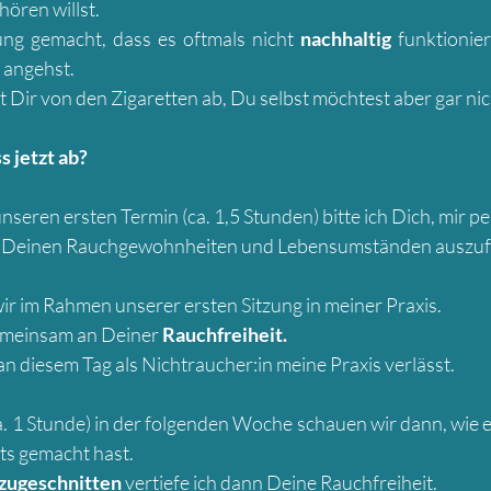
ören willst.
ung gemacht, dass es oftmals nicht
nachhaltig
funktionie
 angehst.
ät Dir von den Zigaretten ab, Du selbst möchtest aber gar ni
s jetzt ab?
nseren ersten Termin (ca. 1,5 Stunden) bitte ich Dich, mir pe
u Deinen Rauchgewohnheiten und Lebensumständen auszufü
r im Rahmen unserer ersten Sitzung in meiner Praxis.
emeinsam an Deiner
Rauchfreiheit.
 an diesem Tag als Nichtraucher:in meine Praxis verlässt.
a. 1 Stunde) in der folgenden Woche schauen wir dann, wie 
its gemacht hast.
 zugeschnitten
vertiefe ich dann Deine Rauchfreiheit.