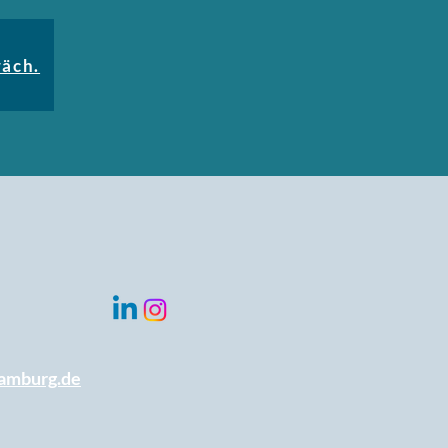
räch.
amburg.de