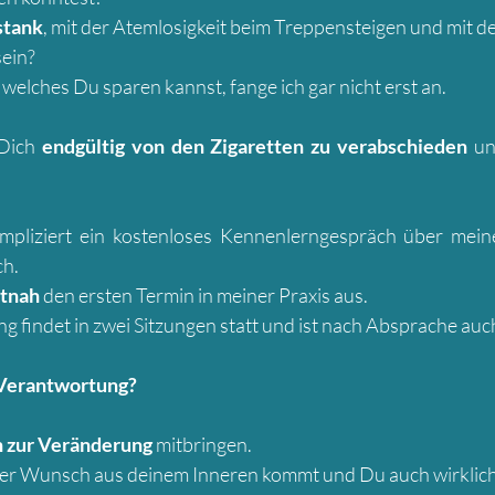
stank
, mit der Atemlosigkeit beim Treppensteigen und mit 
sein?
welches Du sparen kannst, fange ich gar nicht erst an.
 Dich
endgültig von den Zigaretten zu verabschieden
un
mpliziert ein kostenloses Kennenlerngespräch über mein
ch.
itnah
den ersten Termin in meiner Praxis aus.​
findet in zwei Sitzungen statt und ist nach Absprache auch
 Verantwortung?
n zur Veränderung
mitbringen.
der Wunsch aus deinem Inneren kommt und Du auch wirklic