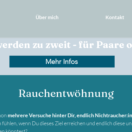
Über mich
Kontakt
erden zu zweit - für Paare
Mehr Infos
Rauchentwöhnung
chon
mehrere Versuche hinter Dir, endlich Nichtraucher:i
fühlen, wenn Du dieses Ziel erreichen und endlich diese 
en könntest?