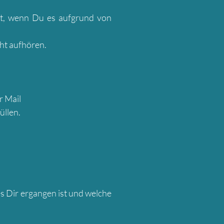
rt, wenn Du es aufgrund von
cht aufhören.
r Mail
llen.
es Dir ergangen ist und welche