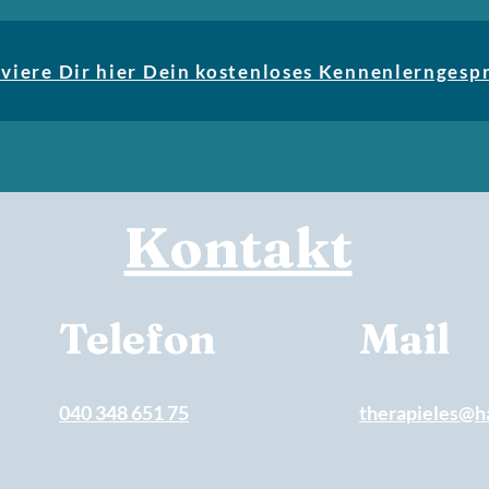
viere Dir hier Dein kostenloses Kennenlerngesp
Kontakt
Telefon
Mail
040 348 651 75
therapieles@h