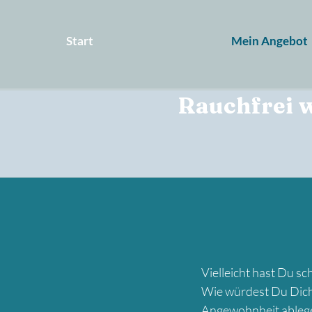
Start
Mein Angebot
Rauchfrei w
Vielleicht hast Du s
Wie würdest Du Dich 
Angewohnheit ableg