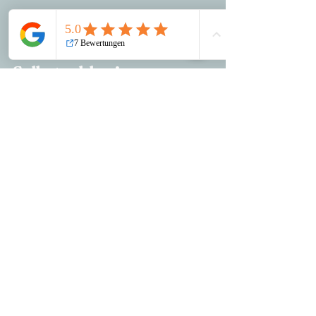
1. Okt. 2024
2 Min. Lesezeit
Deine Vorteile als
Selbstzahler:in
Wie jetzt, was kann es denn da für Vorteile
geben? Denkst Du vielleicht jetzt - aber Du
wirst überrascht sein. Ich möchte Dir hier
einmal...