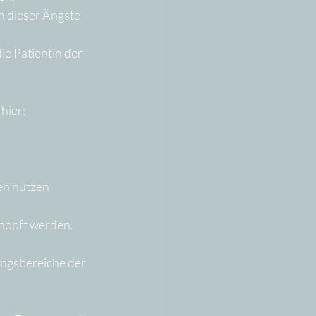
 dieser Ängste 
e Patientin der 
hier: 
en nutzen 
höpft werden.
ungsbereiche der 