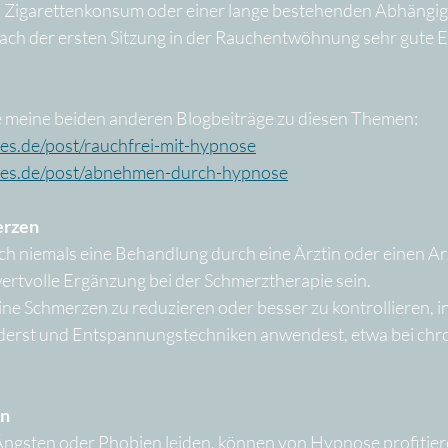
 Zigarettenkonsum oder einer lange bestehenden Abhängigk
 nach der ersten Sitzung in der Rauchentwöhnung sehr gute 
e meine beiden anderen Blogbeiträge zu diesen Themen: 
les.de/post/rauchfrei-mit-hypnose
eles.de/post/abnehmen-durch-hypnose
erzen
h niemals eine Behandlung durch eine Ärztin oder einen Ar
wertvolle Ergänzung bei der Schmerztherapie sein. 
ine Schmerzen zu reduzieren oder besser zu kontrollieren, 
rst und Entspannungstechniken anwendest, etwa bei chro
en
ngsten oder Phobien leiden, können von Hypnose profitier