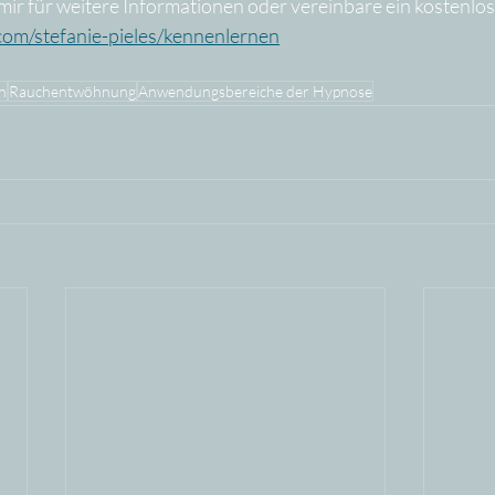
mir für weitere Informationen oder vereinbare ein kostenlo
.com/stefanie-pieles/kennenlernen
n
Rauchentwöhnung
Anwendungsbereiche der Hypnose