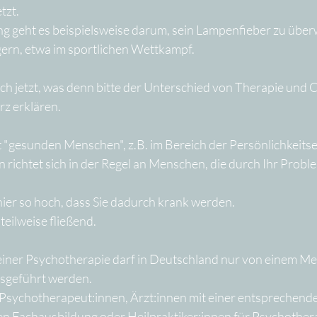
tzt.
 geht es beispielsweise darum, sein Lampenfieber zu über
gern, etwa im sportlichen Wettkampf. 
ich jetzt, was denn bitte der Unterschied von Therapie und 
rz erklären.
t "gesunden Menschen", z.B. im Bereich der Persönlichkeitse
richtet sich in der Regel an Menschen, die durch Ihr Problem
hier so hoch, dass Sie dadurch krank werden.
teilweise fließend.
ner Psychotherapie darf in Deutschland nur von einem Me
usgeführt werden.
l Psychotherapeut:innen, Ärzt:innen mit einer entsprechend
n Fachausbildung oder Heilpraktiker:innen für Psychother