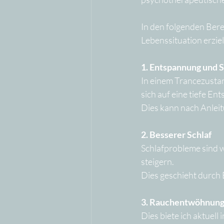
In den folgenden Ber
Lebenssituation erzie
1. Entspannung und 
In einem Trancezusta
sich auf eine tiefe En
Dies kann nach Anleit
2. Besserer Schlaf
Schlafprobleme sind w
steigern. 
Dies geschieht durch
3. Rauchentwöhnung
Dies biete ich aktuell