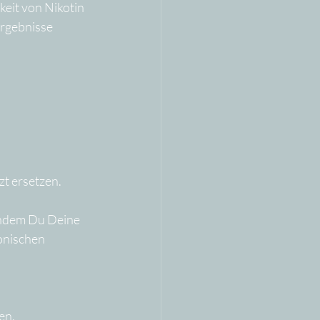
eit von Nikotin 
Ergebnisse 
zt ersetzen.
indem Du Deine 
nischen 
en. 