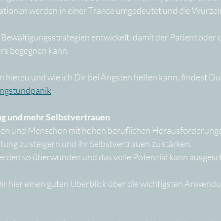
ationen werden in einer Trance umgedeutet und die Wurzeln
ewältigungsstrategien entwickelt, damit der Patient oder di
ers begegnen kann.
hierzu und wie ich Dir bei Ängsten helfen kann, findest Du 
angstundpanik
ng und mehr Selbstvertrauen
nnen und Menschen mit hohen beruflichen Herausforderung
ung zu steigern und ihr Selbstvertrauen zu stärken. 
rden so überwunden und das volle Potenzial kann ausgesc
 Dir hier einen guten Überblick über die wichtigsten Anwend