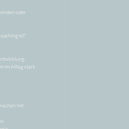
winden oder 
Coaching ist?
ntwicklung. 
 im Alltag stark 
nschen mit 
en 
apie.