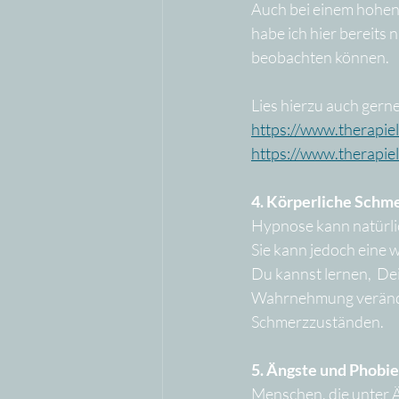
Auch bei einem hohen
habe ich hier bereits
beobachten können.
Lies hierzu auch gern
https://www.therapie
https://www.therapi
4. Körperliche Schm
Hypnose kann natürlic
Sie kann jedoch eine 
Du kannst lernen,  De
Wahrnehmung verände
Schmerzzuständen.
5. Ängste und Phobi
Menschen, die unter Ä